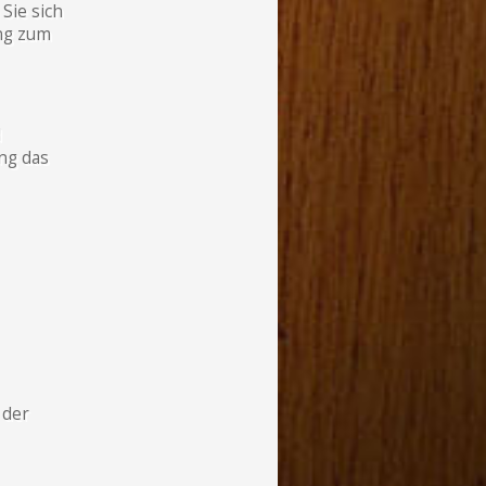
Sie sich
ung zum
d
ng das
 der