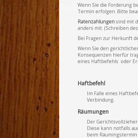
Wenn Sie die Forderung b
Termin erfolgen. Bitte be
Ratenzahlungen
sind mit d
anders mit. (Schreiben des
Bei Fragen zur Herkunft d
Wenn Sie den gerichtliche
Konsequenzen hierfür trage
eines Haftbefehls oder E
Haftbefehl
Im Falle eines Haftbef
Verbindung.
Räumungen
Der Gerichtsvollziehe
Diese kann notfalls a
beim Räumingstermin e