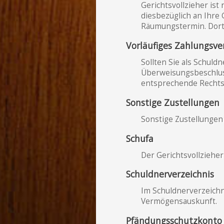
Gerichtsvollzieher ist
diesbezüglich an Ihre 
Räumungstermin. Dort 
Vorläufiges Zahlungsv
Sollten Sie als Schuld
Überweisungsbeschlus
entsprechende Rechtsm
Sonstige Zustellungen
Sonstige Zustellungen 
Schufa
Der Gerichtsvollzieher
Schuldnerverzeichnis
Im Schuldnerverzeichn
Vermögensauskunft.
Pfändungsschutzkonto