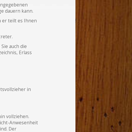
 angegebenen
ge dauern kann.
er teilt es Ihnen
reter.
Sie auch die
eichnis, Erlass
tsvollzieher in
n vollziehen.
Nicht-Anwesenheit
ind. Der