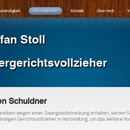
uständigkeit
Informationen
Kontakt
Über mich
V
Voraussetzungen
fan Stoll
Antrag & Kosten
Hinweise für Gläubiger
rgerichtsvollzieher
Hinweise für Schuldner
Vordrucke
en Schuldner
Nützliche Links
hreiben wegen einer Zwangsvollstreckung erhalten, setzen Si
ändigen Gerichtsvollzieher in Verbindung, um das weitere V